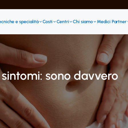
ecniche e specialità
Costi
Centri
Chi siamo
Medici Partner
 sintomi: sono davvero