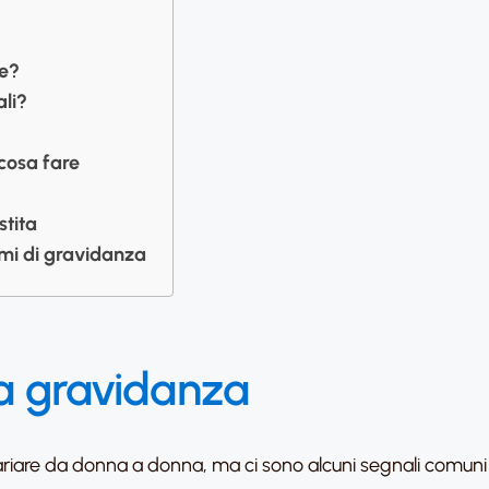
le?
li?
cosa fare
tita
tomi di gravidanza
lla gravidanza
iare da donna a donna, ma ci sono alcuni segnali comuni 