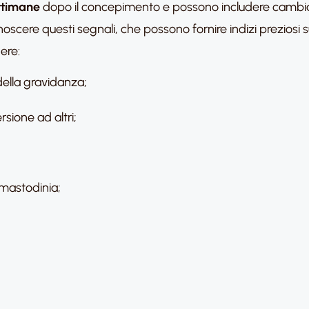
ttimane
dopo il concepimento e possono includere cambiam
oscere questi segnali, che possono fornire indizi preziosi su
ere:
della gravidanza;
rsione ad altri;
mastodinia;