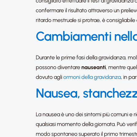
consigliato effettuare il test di gravidanza
confermare il risultato attraverso un preli
ritardo mestruale si protrae, è consigliabile
Cambiamenti nella 
Durante le prime fasi della gravidanza, mol
possono diventare
nauseanti
, mentre que
dovuto agli
ormoni della gravidanza
, in p
Nausea, stanchez
La nausea è uno dei sintomi più comuni e r
qualsiasi momento della giornata. Può verifi
modo spontaneo superato il primo trimest