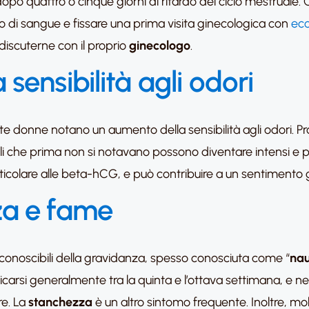
 dopo quattro o cinque giorni di ritardo del ciclo mestruale.
evo di sangue e fissare una prima visita ginecologica con
eco
 discuterne con il proprio
ginecologo
.
sensibilità agli odori
te donne notano un aumento della sensibilità agli odori. P
lli che prima non si notavano possono diventare intensi e
articolare alle beta-hCG, e può contribuire a un sentimento
za e fame
iconoscibili della gravidanza, spesso conosciuta come “
nau
carsi generalmente tra la quinta e l’ottava settimana, e nell
re. La
stanchezza
è un altro sintomo frequente. Inoltre, m