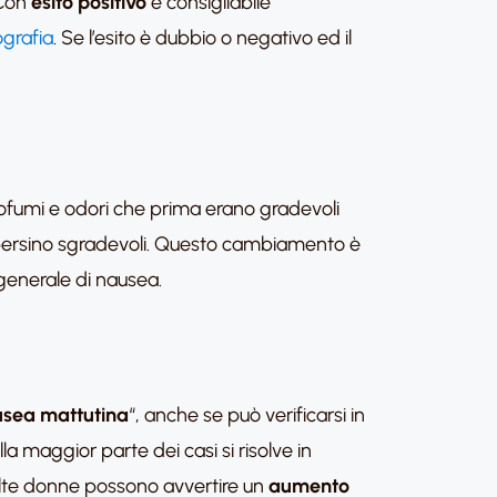
 Con
esito positivo
è consigliabile
grafia
. Se l’esito è dubbio o negativo ed il
rofumi e odori che prima erano gradevoli
 persino sgradevoli. Questo cambiamento è
 generale di nausea.
sea mattutina
“, anche se può verificarsi in
a maggior parte dei casi si risolve in
olte donne possono avvertire un
aumento