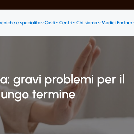
ecniche e specialità
Costi
Centri
Chi siamo
Medici Partner
a: gravi problemi per il
lungo termine