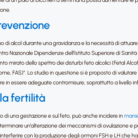
 di un paio di bicchieri a settimana possa aumentare le 
ione.
prevenzione
di alcol durante una gravidanza e la necessità di attuare, i
o Nazionale Dipendenze dell’Istituto Superiore di Sanità a
o mirato dello spettro dei disturbi feto alcolici (Fetal Al
me, FAS)”. Lo studio in questione si è proposto di valutare 
rre in essere adeguate contromisure, soprattutto a livello
la fertilità
luppo di una gestazione e sul feto, può anche incidere in
manier
rminare un’alterazione dei meccanismi di ovulazione e può 
 interferire con la produzione degli ormoni FSH e LH che ha