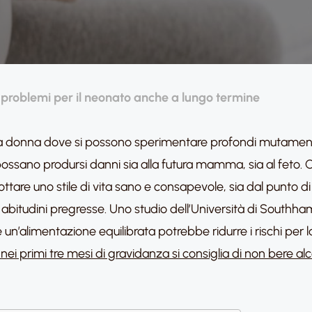
i problemi per il neonato anche a lungo termine
na donna dove si possono sperimentare profondi mutamenti 
ossano prodursi danni sia alla futura mamma, sia al feto. 
re uno stile di vita sano e consapevole, sia dal punto di vis
abitudini pregresse. Uno studio dell’Università di Southha
n’alimentazione equilibrata potrebbe ridurre i rischi per l
i primi tre mesi di gravidanza si consiglia di non bere alc