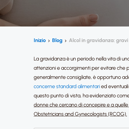
Inizio
Blog
Alcol in gravidanza: grav
La gravidanza è un periodo nella vita di u
attenzioni e accorgimenti per evitare che p
generalmente consigliate, è opportuno adotta
concerne standard alimentari
ed eventuali 
questo punto di vista, ha evidenziato come u
donne che cercano di concepire e a quelle ne
Obstetricians and Gynecologists (RCOG).