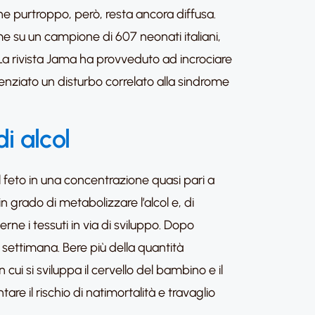
e purtroppo, però, resta ancora diffusa.
me su un campione di 607 neonati italiani,
 La rivista Jama ha provveduto ad incrociare
denziato un disturbo correlato alla sindrome
i alcol
l feto in una concentrazione quasi pari a
n grado di metabolizzare l’alcol e, di
ne i tessuti in via di sviluppo. Dopo
a settimana. Bere più della quantità
ui si sviluppa il cervello del bambino e il
re il rischio di natimortalità e travaglio