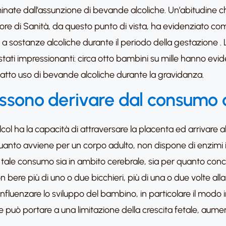
nate dall’assunzione di bevande alcoliche. Un’abitudine ch
riore di Sanità, da questo punto di vista, ha evidenziato co
 a sostanze alcoliche durante il periodo della gestazione .
o stati impressionanti: circa otto bambini su mille hanno evi
fatto uso di bevande alcoliche durante la gravidanza.
possono derivare dal consumo d
ol ha la capacità di attraversare la placenta ed arrivare a
 quanto avviene per un corpo adulto, non dispone di enzimi i
 tale consumo sia in ambito cerebrale, sia per quanto concer
n bere più di uno o due bicchieri, più di una o due volte all
enzare lo sviluppo del bambino, in particolare il modo in c
 può portare a una limitazione della crescita fetale, aumenta