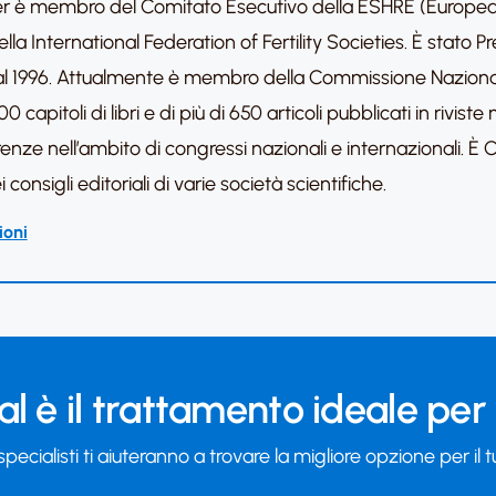
licer è membro del Comitato Esecutivo della ESHRE (Europ
la International Federation of Fertility Societies. È stato 
94 al 1996. Attualmente è membro della Commissione Naziona
00 capitoli di libri e di più di 650 articoli pubblicati in rivis
nze nell’ambito di congressi nazionali e internazionali. È Co-
onsigli editoriali di varie società scientifiche.
ioni
l è il trattamento ideale per
 specialisti ti aiuteranno a trovare la migliore opzione per il 