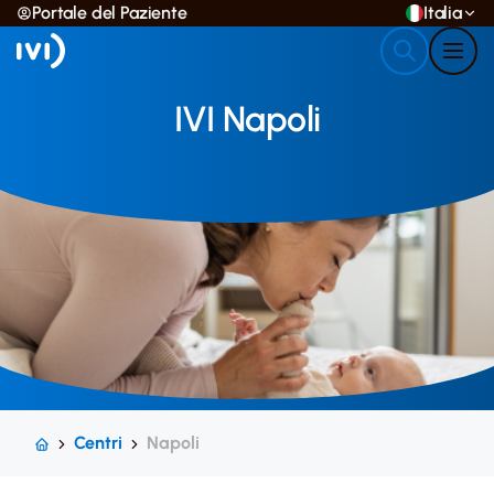
Portale del Paziente
Italia
IVI Napoli
Centri
Napoli