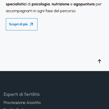
specialistici
di
psicologia
,
nutrizione
e
agopuntura
per
accompagnarti in ogni fase del percorso.
Scopri di più
Esperti di fertilità
Procreazione Assistita