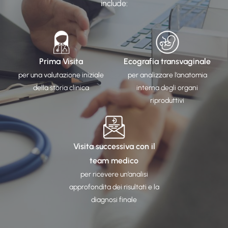
include:​
Prima Visita
Ecografia transvaginale
per una valutazione iniziale
per analizzare l’anatomia
della storia clinica​
interna degli organi
riproduttivi​
Visita successiva con il
team medico
per ricevere un’analisi
approfondita dei risultati e la
diagnosi finale​