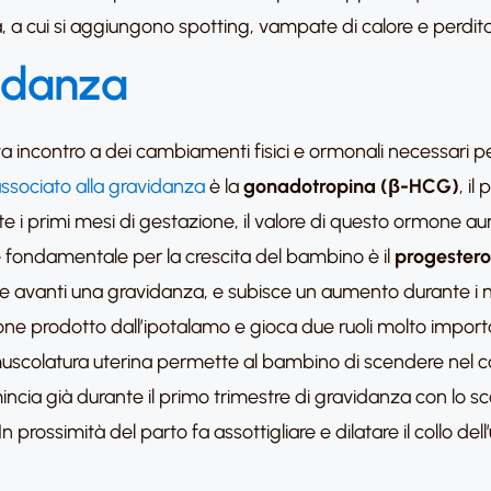
ea, a cui si aggiungono spotting, vampate di calore e perdita 
idanza
a incontro a dei cambiamenti fisici e ormonali necessari pe
sociato alla gravidanza
è la
gonadotropina (β-HCG)
, il
e i primi mesi di gestazione, il valore di questo ormone au
ne fondamentale per la crescita del bambino è il
progester
e avanti una gravidanza, e subisce un aumento durante i 
ne prodotto dall’ipotalamo e gioca due ruoli molto importan
muscolatura uterina permette al bambino di scendere nel ca
ncia già durante il primo trimestre di gravidanza con lo s
 prossimità del parto fa assottigliare e dilatare il collo de