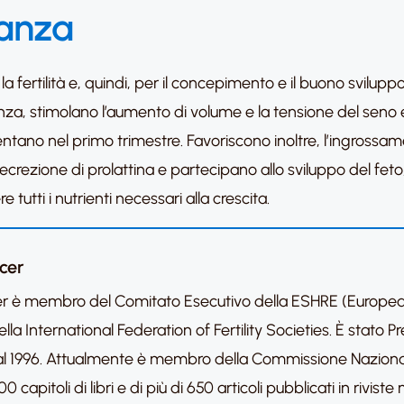
danza
la fertilità e, quindi, per il concepimento e il buono svilup
anza, stimolano l’aumento di volume e la tensione del seno
no nel primo trimestre. Favoriscono inoltre, l’ingrossament
 secrezione di prolattina e partecipano allo sviluppo del fe
tutti i nutrienti necessari alla crescita.
icer
licer è membro del Comitato Esecutivo della ESHRE (Europ
la International Federation of Fertility Societies. È stato 
94 al 1996. Attualmente è membro della Commissione Naziona
00 capitoli di libri e di più di 650 articoli pubblicati in rivis