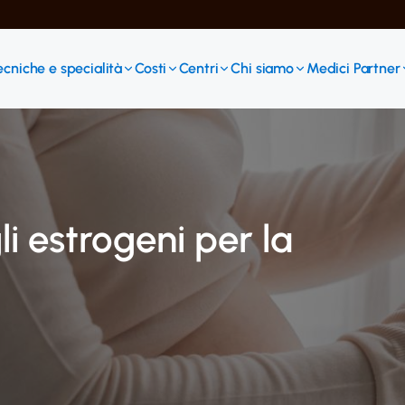
ecniche e specialità
Costi
Centri
Chi siamo
Medici Partner
i estrogeni per la