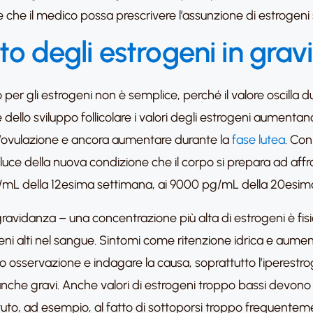
 che il medico possa prescrivere l’assunzione di estrogeni 
ento degli estrogeni in gra
o per gli estrogeni non è semplice, perché il valore oscilla 
se dello sviluppo follicolare i valori degli estrogeni aume
ll’ovulazione e ancora aumentare durante la
fase lutea
. Con
 luce della nuova condizione che il corpo si prepara ad affr
L della 12esima settimana, ai 9000 pg/mL della 20esima 
gravidanza – una concentrazione più alta di estrogeni è fis
eni alti nel sangue. Sintomi come ritenzione idrica e aum
to osservazione e indagare la causa, soprattutto l’iperestro
e gravi. Anche valori di estrogeni troppo bassi devono e
uto, ad esempio, al fatto di sottoporsi troppo frequenteme