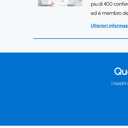
piu di 400 confere
ed è membro dei c
Ulteriori informaz
Qua
I nostri