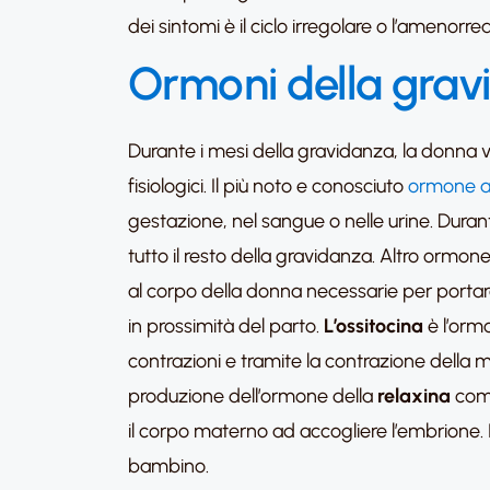
dei sintomi è il ciclo irregolare o l’amenorr
Ormoni della grav
Durante i mesi della gravidanza, la donna v
fisiologici. Il più noto e conosciuto
ormone as
gestazione, nel sangue o nelle urine. Durant
tutto il resto della gravidanza. Altro ormo
al corpo della donna necessarie per portar
in prossimità del parto.
L’ossitocina
è l’ormo
contrazioni e tramite la contrazione della 
produzione dell’ormone della
relaxina
comi
il corpo materno ad accogliere l’embrione. In
bambino.