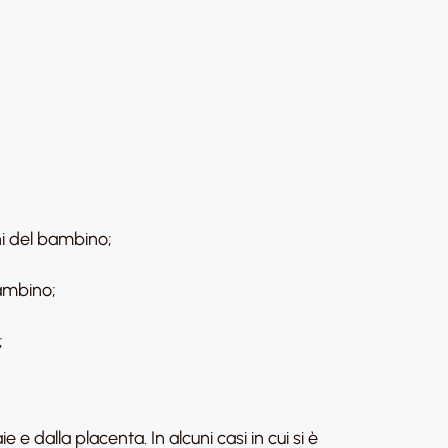
oni del bambino;
bambino;
;
 dalla placenta. In alcuni casi in cui si è