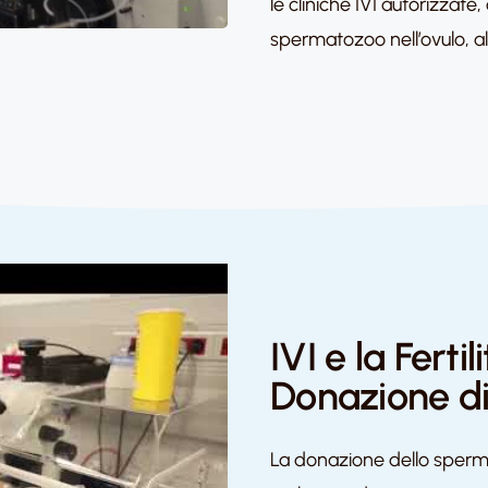
le cliniche IVI autorizzate
spermatozoo nell’ovulo, al 
IVI e la Ferti
Donazione d
La donazione dello sperma 