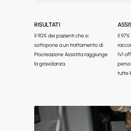
RISULTATI
ASSI
Il 90% dei pazienti che si
Il 97%
sottopone a un trattamento di
racco
Procreazione Assistita raggiunge
IVI of
la gravidanza.
perso
tutte 