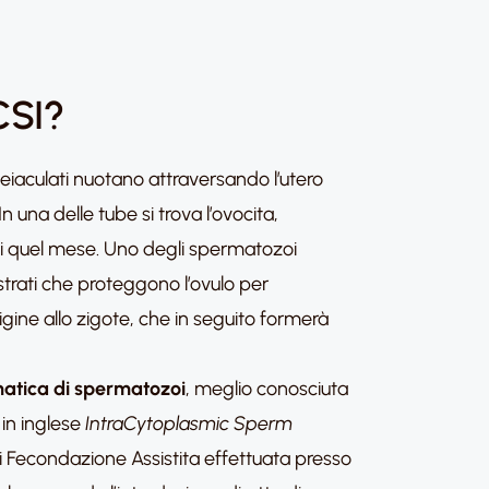
ICSI?
 eiaculati nuotano attraversando l’utero
In una delle tube si trova l’ovocita,
di quel mese. Uno degli spermatozoi
 strati che proteggono l’ovulo per
gine allo zigote, che in seguito formerà
smatica di spermatozoi
, meglio conosciuta
 in inglese
IntraCytoplasmic Sperm
di Fecondazione Assistita effettuata presso