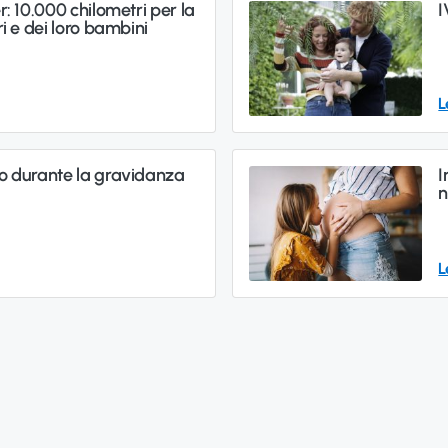
: 10.000 chilometri per la
I
i e dei loro bambini
L
o durante la gravidanza
I
n
L