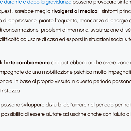
 durante e dopo la gravidanza
possono provocare sintomi 
i questi, sarebbe meglio
rivolgersi al medico
. I sintomi prin
o di oppressione, pianto frequente, mancanza di energie o 
di concentrazione, problemi di memoria, svalutazione di sé
ia (difficoltà ad uscire di casa ed esporsi in situazioni soci
di forte cambiamento
che potrebbero anche avere zone d
pagnate da una mobilitazione psichica molto impegnativa 
azionale. In base al proprio vissuto in questo periodo poss
ristezza.
a possono sviluppare disturbi dell’umore nel periodo perinat
a possibilità di essere aiutate ad uscirne anche con l’aiuto d