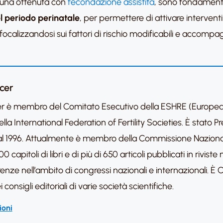
 una ottenuta con
fecondazione assistita
, sono fondamentali
l periodo perinatale
, per permettere di attivare interventi
 focalizzandosi sui fattori di rischio modificabili e accompa
icer
licer è membro del Comitato Esecutivo della ESHRE (Europ
la International Federation of Fertility Societies. È stato 
94 al 1996. Attualmente è membro della Commissione Naziona
00 capitoli di libri e di più di 650 articoli pubblicati in rivis
nze nell’ambito di congressi nazionali e internazionali. È Co-
onsigli editoriali di varie società scientifiche.
ioni