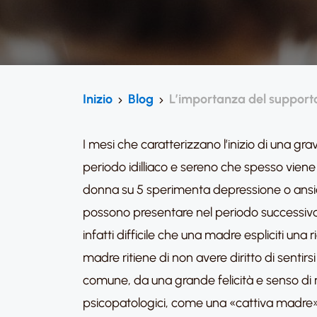
Inizio
Blog
L’importanza del supporto
I mesi che caratterizzano l’inizio di una g
periodo idilliaco e sereno che spesso vien
donna su 5 sperimenta depressione o ansia d
possono presentare nel periodo successivo 
infatti difficile che una madre espliciti un
madre ritiene di non avere diritto di sentir
comune, da una grande felicità e senso di re
psicopatologici, come una «cattiva madre»