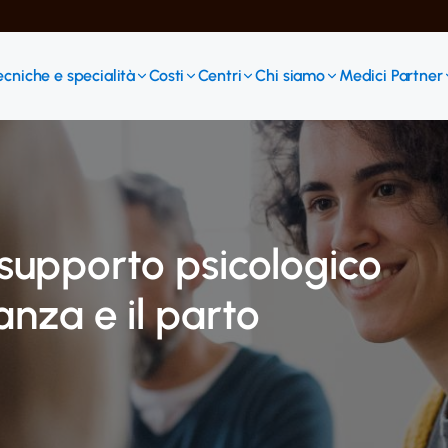
ecniche e specialità
Costi
Centri
Chi siamo
Medici Partner
supporto psicologico
anza e il parto