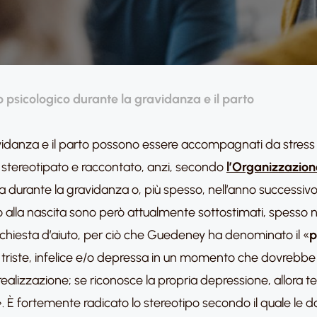
 psicologico durante la gravidanza e il parto
ravidanza e il parto possono essere accompagnati da stress 
e stereotipato e raccontato, anzi, secondo
l’Organizzazion
urante la gravidanza o, più spesso, nell’anno successivo al
alla nascita sono però attualmente sottostimati, spesso no
a richiesta d’aiuto, per ciò che Guedeney ha denominato il «
p
si triste, infelice e/o depressa in un momento che dovrebbe
alizzazione; se riconosce la propria depressione, allora te
. È fortemente radicato lo stereotipo secondo il quale le