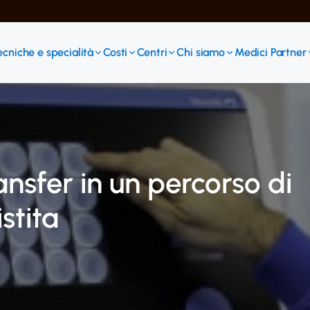
ecniche e specialità
Costi
Centri
Chi siamo
Medici Partner
nsfer in un percorso di
stita