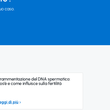
tuo caso.
rammentazione del DNA spermatico:
os’è e come influisce sulla fertilità
eggi di più