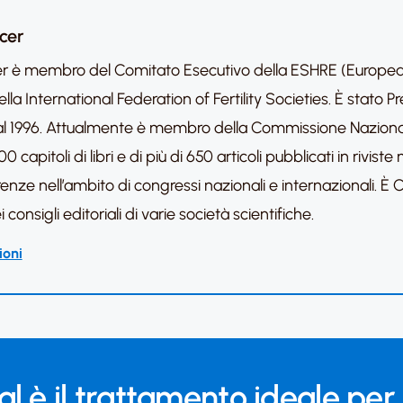
icer
licer è membro del Comitato Esecutivo della ESHRE (Europ
la International Federation of Fertility Societies. È stato 
94 al 1996. Attualmente è membro della Commissione Naziona
00 capitoli di libri e di più di 650 articoli pubblicati in rivis
nze nell’ambito di congressi nazionali e internazionali. È Co-
onsigli editoriali di varie società scientifiche.
ioni
l è il trattamento ideale per