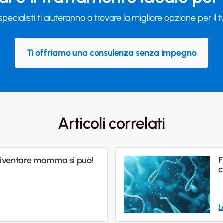
 specialisti ti aiuteranno a trovare la migliore opzione per il 
Ti offriamo una consulenza senza impegno
Articoli correlati
diventare mamma si può!
F
c
L