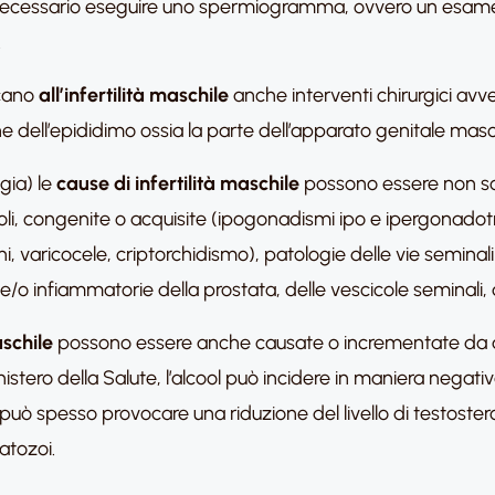
asi, è necessario eseguire uno spermiogramma, ovvero un esam
.
scano
all’infertilità maschile
anche interventi chirurgici avven
one dell’epididimo ossia la parte dell’apparato genitale masc
gia) le
cause di infertilità maschile
possono essere non so
oli, congenite o acquisite (ipogonadismi ipo e ipergonadotro
oni, varicocele, criptorchidismo), patologie delle vie semina
 e/o infiammatorie della prostata, delle vescicole seminali, 
aschile
possono essere anche causate o incrementate da alcu
tero della Salute, l’alcool può incidere in maniera negativa 
può spesso provocare una riduzione del livello di testoster
atozoi.