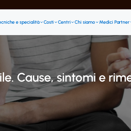
ecniche e specialità
Costi
Centri
Chi siamo
Medici Partner
ile. Cause, sintomi e rime