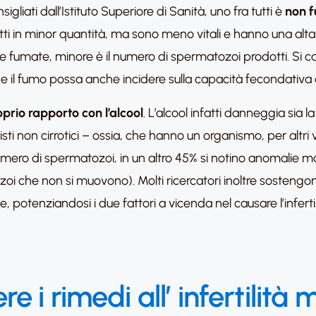
iati dall’Istituto Superiore di Sanità, uno fra tutti è
non 
ti in minor quantità, ma sono meno vitali e hanno una alt
 fumate, minore è il numero di spermatozoi prodotti. Si calco
e il fumo possa anche incidere sulla capacità fecondativa
roprio rapporto con
l’alcool
. L’alcool infatti danneggia sia 
isti non cirrotici – ossia, che hanno un organismo, per altr
 numero di spermatozoi, in un altro 45% si notino anomalie
ozoi che non si muovono). Molti ricercatori inoltre sosten
, potenziandosi i due fattori a vicenda nel causare l’inferti
e i rimedi all’ infertilità 