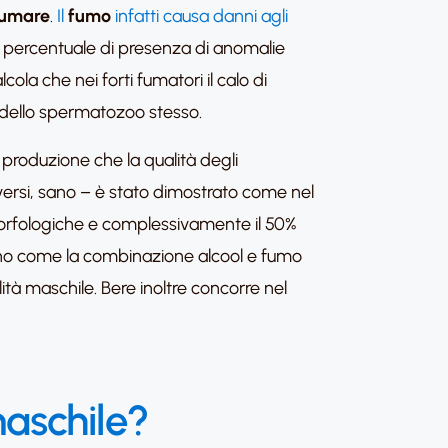
fumare
.
Il
fumo
infatti causa danni agli
a percentuale di presenza di anomalie
la che nei forti fumatori il calo di
 dello spermatozoo stesso.
la produzione che la qualità degli
i versi, sano – è stato dimostrato come nel
 morfologiche e complessivamente il 50%
gono come la combinazione alcool e fumo
lità maschile. Bere inoltre concorre nel
maschile?