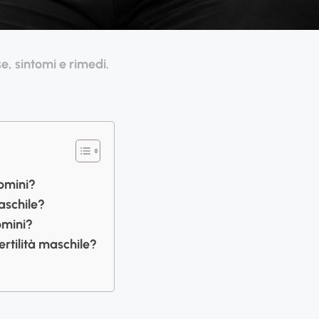
se, sintomi e rimedi.
uomini?
maschile?
omini?
ertilità maschile?