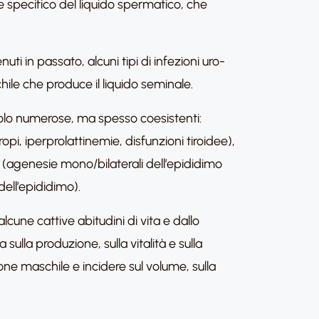
e specifico del liquido spermatico, che
uti in passato, alcuni tipi di infezioni uro-
hile che produce il liquido seminale.
lo numerose, ma spesso coesistenti:
pi, iperprolattinemie, disfunzioni tiroidee),
li (agenesie mono/bilaterali dell’epididimo
dell’epididimo).
ne cattive abitudini di vita e dallo
sulla produzione, sulla vitalità e sulla
one maschile e incidere sul volume, sulla