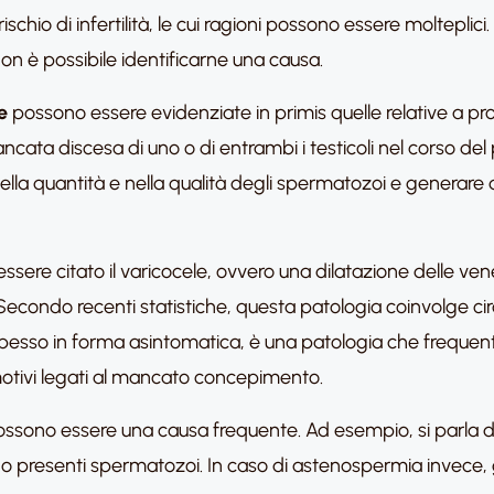
rischio di infertilità, le cui ragioni possono essere molteplici. 
on è possibile identificarne una causa.
e
possono essere evidenziate in primis quelle relative a p
ncata discesa di uno o di entrambi i testicoli nel corso del
la quantità e nella qualità degli spermatozoi e generare qu
 essere citato il varicocele, ovvero una dilatazione delle v
econdo recenti statistiche, questa patologia coinvolge cir
enta spesso in forma asintomatica, è una patologia che freq
 motivi legati al mancato concepimento.
ossono essere una causa frequente. Ad esempio, si parla d
presenti spermatozoi. In caso di astenospermia invece, 