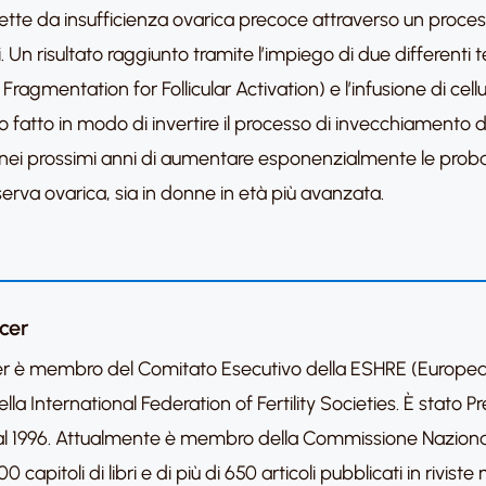
fette da insufficienza ovarica precoce attraverso un proces
ti. Un risultato raggiunto tramite l’impiego di due different
agmentation for Follicular Activation) e l’infusione di cellul
o fatto in modo di invertire il processo di invecchiamento dell
ei prossimi anni di aumentare esponenzialmente le probab
serva ovarica, sia in donne in età più avanzata.
icer
licer è membro del Comitato Esecutivo della ESHRE (Europ
la International Federation of Fertility Societies. È stato 
94 al 1996. Attualmente è membro della Commissione Naziona
00 capitoli di libri e di più di 650 articoli pubblicati in rivis