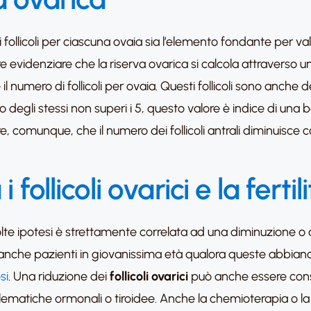
 follicoli per ciascuna ovaia sia l’elemento fondante per va
rre evidenziare che la riserva ovarica si calcola attraverso u
il numero di follicoli per ovaia. Questi follicoli sono anche 
mero degli stessi non superi i 5, questo valore è indice di un
re, comunque, che il numero dei follicoli antrali diminuisce 
follicoli ovarici e la fertil
molte ipotesi è strettamente correlata ad una diminuzione o 
che pazienti in giovanissima età qualora queste abbiano sub
si
. Una riduzione dei
follicoli ovarici
può anche essere con
atiche ormonali o tiroidee. Anche la chemioterapia o la