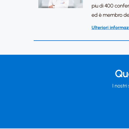
piu di 400 confere
ed è membro dei c
Ulteriori informaz
Qua
I nostri