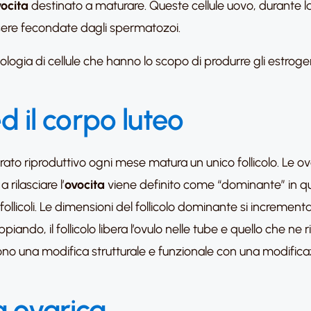
ocita
destinato a maturare. Queste cellule uovo, durante la
sere fecondate dagli spermatozoi.
tipologia di cellule che hanno lo scopo di produrre gli estroge
ed il corpo luteo
arato riproduttivo ogni mese matura un unico follicolo. Le o
a rilasciare l’
ovocita
viene definito come “dominante” in qua
 follicoli. Le dimensioni del follicolo dominante si increment
ando, il follicolo libera l’ovulo nelle tube e quello che ne 
biscono una modifica strutturale e funzionale con una modifi
rva ovarica