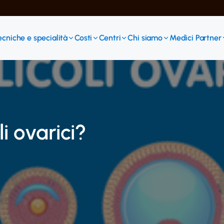
ecniche e specialità
Costi
Centri
Chi siamo
Medici Partner
li ovarici?