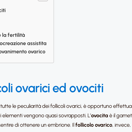
iti
 la fertilità
procreazione assistita
giovanimento ovarico
coli ovarici ed ovociti
utte le peculiarità dei follicoli ovarici, è opportuno effettua
elementi vengono quasi sovrapposti. L’
ovocita
è il gamet
tire di ottenere un embrione. Il
follicolo ovarico
, invece,