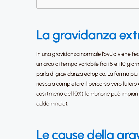
La gravidanza extr
In una gravidanza normale l’ovulo viene feco
un arco di tempo variabile fra i 5 e i 10 giorn
parla di gravidanza ectopica. La forma più f
riesca a completare il percorso vero l’utero 
casi (meno del 10%) l’embrione può impianta
addominale).
Le cause della gra