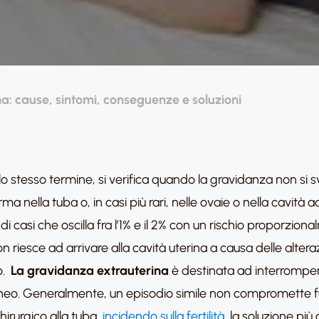
a: cause, sintomi, conseguenze e soluzioni
lo stesso termine, si verifica quando la gravidanza non si 
 nella tuba o, in casi più rari, nelle ovaie o nella cavità a
 di casi che oscilla fra l’1% e il 2% con un rischio proporz
n riesce ad arrivare alla cavità uterina a causa delle altera
o.
La gravidanza extrauterina
è destinata ad interrompers
. Generalmente, un episodio simile non compromette fut
hirurgico alla tuba,
incidendo sulla fertilità
, la soluzione pi