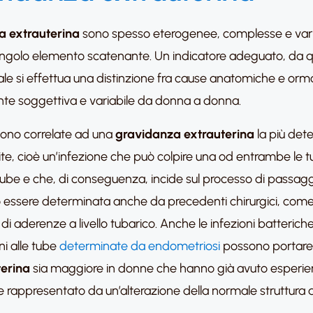
a extrauterina
sono spesso eterogenee, complesse e varia
 un singolo elemento scatenante. Un indicatore adeguato, da 
rale si effettua una distinzione fra cause anatomiche e or
ente soggettiva e variabile da donna a donna.
sono correlate ad una
gravidanza extrauterina
la più dete
ite, cioè un’infezione che può colpire una od entrambe le tube
tube e che, di conseguenza, incide sul processo di passaggio
essere determinata anche da precedenti chirurgici, come
i aderenze a livello tubarico. Anche le infezioni batteric
ni alle tube
determinate da endometriosi
possono portare a
erina
sia maggiore in donne che hanno già avuto esperienz
rappresentato da un’alterazione della normale struttura 