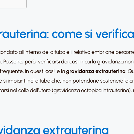
auterina: come si verific
ndato all’interno della tuba e il relativo embrione percorre
i. Possono, però, verificarsi dei casi in cui la gravidanza non 
requente, in questi casi, è la
gravidanza extrauterina
. Q
e si impianti nella tuba che, non potendone sostenere la cresc
rsi nel collo dell’utero (gravidanza ectopica intrauterina)
vidanza extrauterina