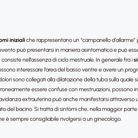
omi iniziali
che rappresentano un “campanello d’allarme”
evento può presentarsi in maniera asintomatica e può ess
onsiste nell’assenza di ciclo mestruale. In generale fra i
si
possono interessare l’area del basso ventre e avere un pro
dolori sono collegati alla dilatazione della tuba sulla quale
roneamente essere confuse con mestruazioni, possono inizi
avidanza extrauterina può anche manifestarsi attraverso u
to del bacino. Si tratta di sintomi che, nella maggior part
 è sempre consigliabile rivolgersi a un ginecologo.