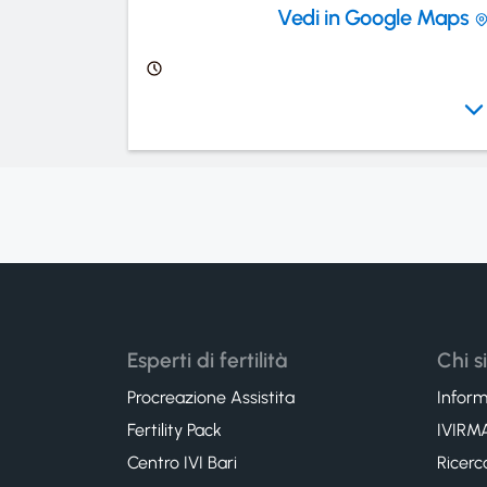
Vedi in Google Maps
Esperti di fertilità
Chi 
Procreazione Assistita
Inform
Fertility Pack
IVIRMA
Centro IVI Bari
Ricerc