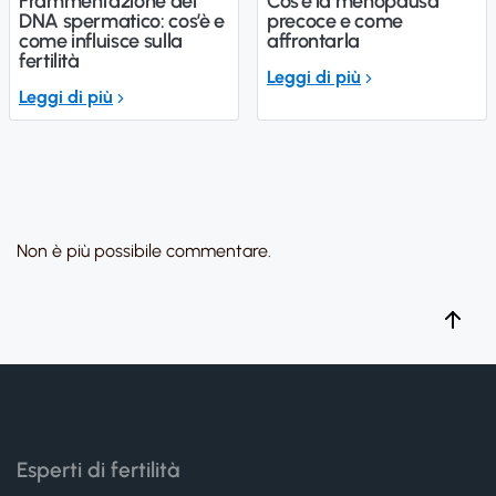
Frammentazione del
Cos’è la menopausa
DNA spermatico: cos’è e
precoce e come
come influisce sulla
affrontarla
fertilità
Leggi di più
Leggi di più
Non è più possibile commentare.
Esperti di fertilità